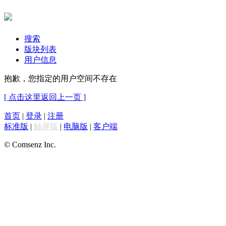
搜索
版块列表
用户信息
抱歉，您指定的用户空间不存在
[ 点击这里返回上一页 ]
首页
|
登录
|
注册
标准版
|
触屏版
|
电脑版
|
客户端
© Comsenz Inc.