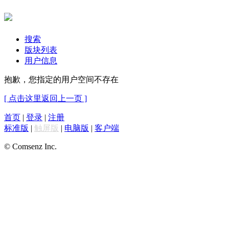
搜索
版块列表
用户信息
抱歉，您指定的用户空间不存在
[ 点击这里返回上一页 ]
首页
|
登录
|
注册
标准版
|
触屏版
|
电脑版
|
客户端
© Comsenz Inc.