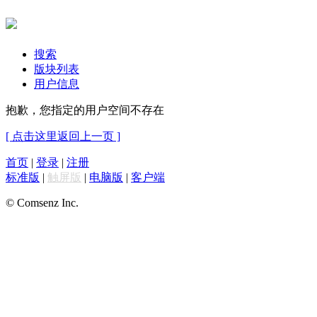
搜索
版块列表
用户信息
抱歉，您指定的用户空间不存在
[ 点击这里返回上一页 ]
首页
|
登录
|
注册
标准版
|
触屏版
|
电脑版
|
客户端
© Comsenz Inc.