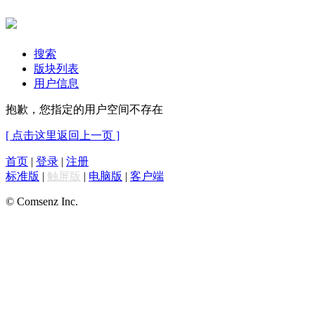
搜索
版块列表
用户信息
抱歉，您指定的用户空间不存在
[ 点击这里返回上一页 ]
首页
|
登录
|
注册
标准版
|
触屏版
|
电脑版
|
客户端
© Comsenz Inc.