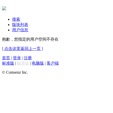
搜索
版块列表
用户信息
抱歉，您指定的用户空间不存在
[ 点击这里返回上一页 ]
首页
|
登录
|
注册
标准版
|
触屏版
|
电脑版
|
客户端
© Comsenz Inc.