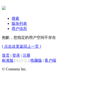
搜索
版块列表
用户信息
抱歉，您指定的用户空间不存在
[ 点击这里返回上一页 ]
首页
|
登录
|
注册
标准版
|
触屏版
|
电脑版
|
客户端
© Comsenz Inc.