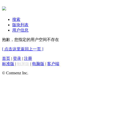
搜索
版块列表
用户信息
抱歉，您指定的用户空间不存在
[ 点击这里返回上一页 ]
首页
|
登录
|
注册
标准版
|
触屏版
|
电脑版
|
客户端
© Comsenz Inc.