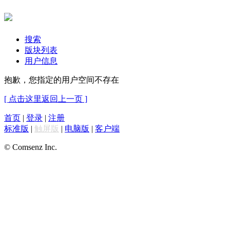
搜索
版块列表
用户信息
抱歉，您指定的用户空间不存在
[ 点击这里返回上一页 ]
首页
|
登录
|
注册
标准版
|
触屏版
|
电脑版
|
客户端
© Comsenz Inc.