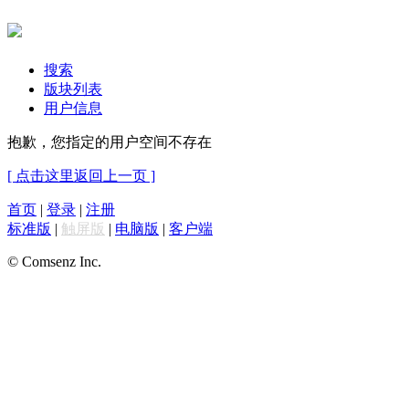
搜索
版块列表
用户信息
抱歉，您指定的用户空间不存在
[ 点击这里返回上一页 ]
首页
|
登录
|
注册
标准版
|
触屏版
|
电脑版
|
客户端
© Comsenz Inc.