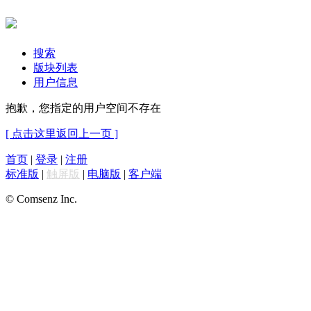
搜索
版块列表
用户信息
抱歉，您指定的用户空间不存在
[ 点击这里返回上一页 ]
首页
|
登录
|
注册
标准版
|
触屏版
|
电脑版
|
客户端
© Comsenz Inc.