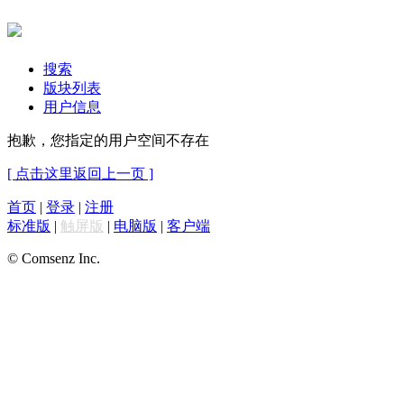
搜索
版块列表
用户信息
抱歉，您指定的用户空间不存在
[ 点击这里返回上一页 ]
首页
|
登录
|
注册
标准版
|
触屏版
|
电脑版
|
客户端
© Comsenz Inc.