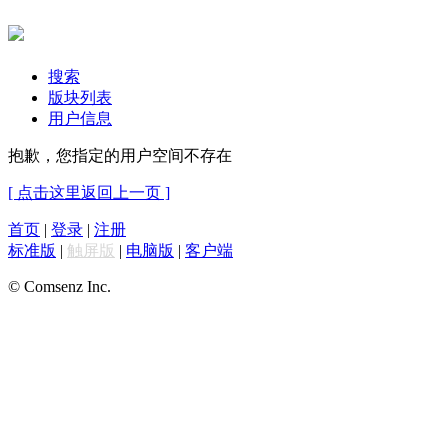
搜索
版块列表
用户信息
抱歉，您指定的用户空间不存在
[ 点击这里返回上一页 ]
首页
|
登录
|
注册
标准版
|
触屏版
|
电脑版
|
客户端
© Comsenz Inc.