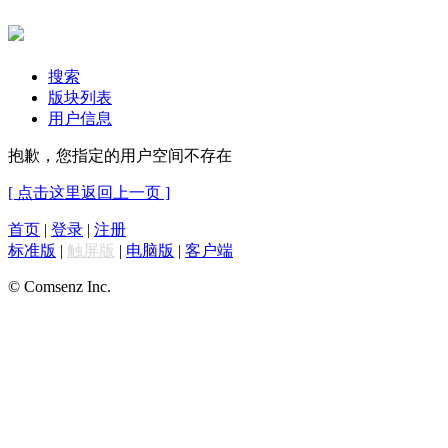
搜索
版块列表
用户信息
抱歉，您指定的用户空间不存在
[ 点击这里返回上一页 ]
首页
|
登录
|
注册
标准版
|
触屏版
|
电脑版
|
客户端
© Comsenz Inc.