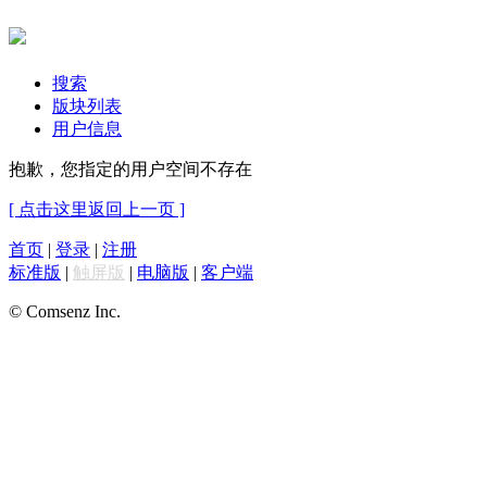
搜索
版块列表
用户信息
抱歉，您指定的用户空间不存在
[ 点击这里返回上一页 ]
首页
|
登录
|
注册
标准版
|
触屏版
|
电脑版
|
客户端
© Comsenz Inc.