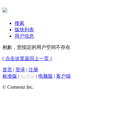
搜索
版块列表
用户信息
抱歉，您指定的用户空间不存在
[ 点击这里返回上一页 ]
首页
|
登录
|
注册
标准版
|
触屏版
|
电脑版
|
客户端
© Comsenz Inc.