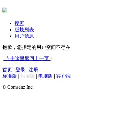
搜索
版块列表
用户信息
抱歉，您指定的用户空间不存在
[ 点击这里返回上一页 ]
首页
|
登录
|
注册
标准版
|
触屏版
|
电脑版
|
客户端
© Comsenz Inc.