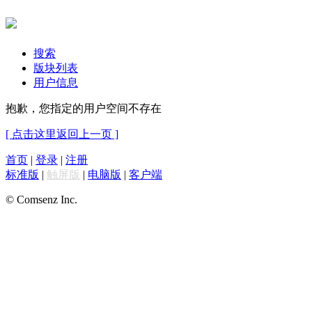
搜索
版块列表
用户信息
抱歉，您指定的用户空间不存在
[ 点击这里返回上一页 ]
首页
|
登录
|
注册
标准版
|
触屏版
|
电脑版
|
客户端
© Comsenz Inc.