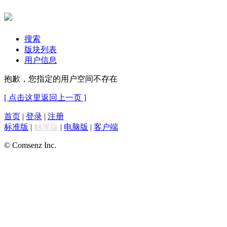
搜索
版块列表
用户信息
抱歉，您指定的用户空间不存在
[ 点击这里返回上一页 ]
首页
|
登录
|
注册
标准版
|
触屏版
|
电脑版
|
客户端
© Comsenz Inc.