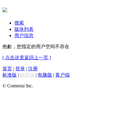
搜索
版块列表
用户信息
抱歉，您指定的用户空间不存在
[ 点击这里返回上一页 ]
首页
|
登录
|
注册
标准版
|
触屏版
|
电脑版
|
客户端
© Comsenz Inc.