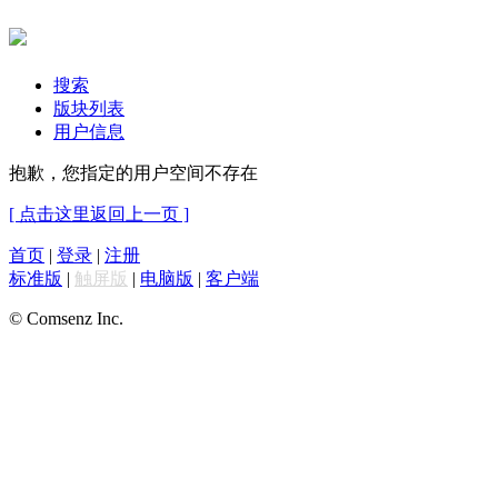
搜索
版块列表
用户信息
抱歉，您指定的用户空间不存在
[ 点击这里返回上一页 ]
首页
|
登录
|
注册
标准版
|
触屏版
|
电脑版
|
客户端
© Comsenz Inc.