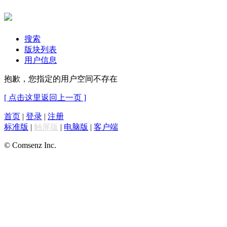
搜索
版块列表
用户信息
抱歉，您指定的用户空间不存在
[ 点击这里返回上一页 ]
首页
|
登录
|
注册
标准版
|
触屏版
|
电脑版
|
客户端
© Comsenz Inc.