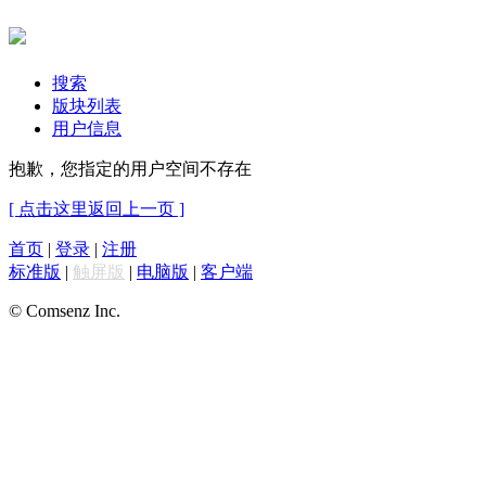
搜索
版块列表
用户信息
抱歉，您指定的用户空间不存在
[ 点击这里返回上一页 ]
首页
|
登录
|
注册
标准版
|
触屏版
|
电脑版
|
客户端
© Comsenz Inc.