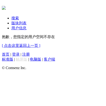
搜索
版块列表
用户信息
抱歉，您指定的用户空间不存在
[ 点击这里返回上一页 ]
首页
|
登录
|
注册
标准版
|
触屏版
|
电脑版
|
客户端
© Comsenz Inc.