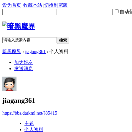
设为首页
|
收藏本站
|
切换到宽版
自动
搜索
暗黑魔界
›
jiagang361
›
个人资料
加为好友
发送消息
jiagang361
https://bbs.darkml.net/?85415
主题
个人资料