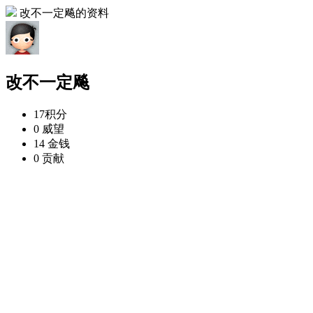
改不一定飚的资料
改不一定飚
17
积分
0
威望
14
金钱
0
贡献