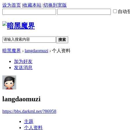
设为首页
|
收藏本站
|
切换到宽版
自动
搜索
暗黑魔界
›
langdaomuzi
›
个人资料
加为好友
发送消息
langdaomuzi
https://bbs.darkml.net/?86958
主题
个人资料