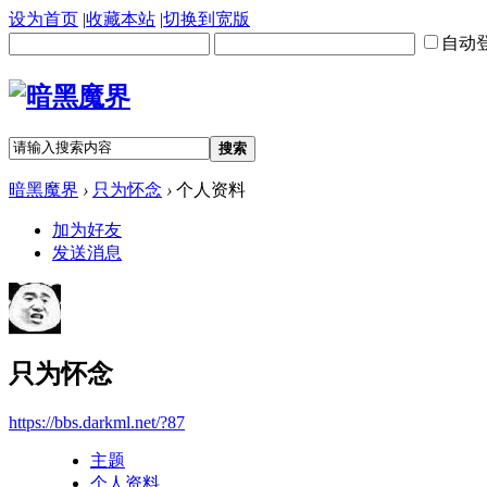
设为首页
|
收藏本站
|
切换到宽版
自动
搜索
暗黑魔界
›
只为怀念
›
个人资料
加为好友
发送消息
只为怀念
https://bbs.darkml.net/?87
主题
个人资料