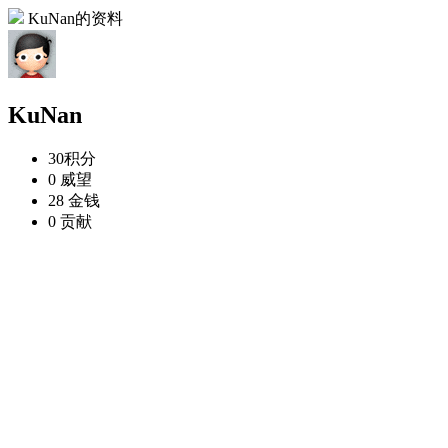
KuNan的资料
KuNan
30
积分
0
威望
28
金钱
0
贡献