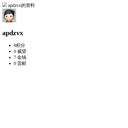
apdzvx的资料
apdzvx
8
积分
0
威望
7
金钱
0
贡献