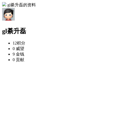
gl綦升磊的资料
gl綦升磊
12
积分
0
威望
9
金钱
0
贡献