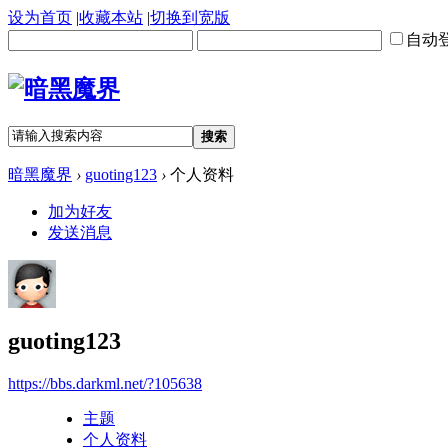
设为首页
|
收藏本站
|
切换到宽版
自动
搜索
暗黑魔界
›
guoting123
›
个人资料
加为好友
发送消息
guoting123
https://bbs.darkml.net/?105638
主题
个人资料