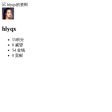
hlyqx的资料
hlyqx
55
积分
0
威望
54
金钱
0
贡献