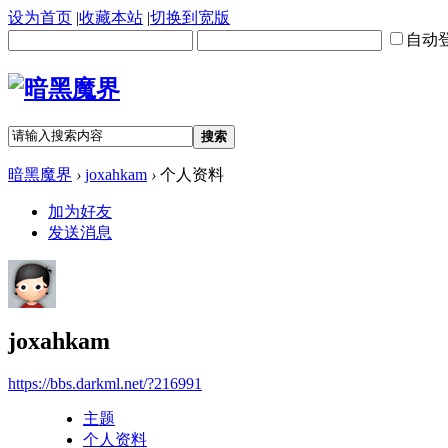
设为首页
|
收藏本站
|
切换到宽版
自动
搜索
暗黑魔界
›
joxahkam
›
个人资料
加为好友
发送消息
joxahkam
https://bbs.darkml.net/?216991
主题
个人资料