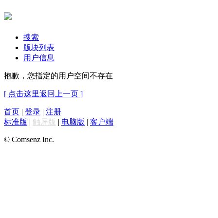
搜索
版块列表
用户信息
抱歉，您指定的用户空间不存在
[ 点击这里返回上一页 ]
首页
|
登录
|
注册
标准版
|
触屏版
|
电脑版
|
客户端
© Comsenz Inc.