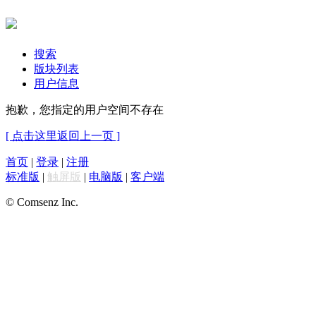
搜索
版块列表
用户信息
抱歉，您指定的用户空间不存在
[ 点击这里返回上一页 ]
首页
|
登录
|
注册
标准版
|
触屏版
|
电脑版
|
客户端
© Comsenz Inc.