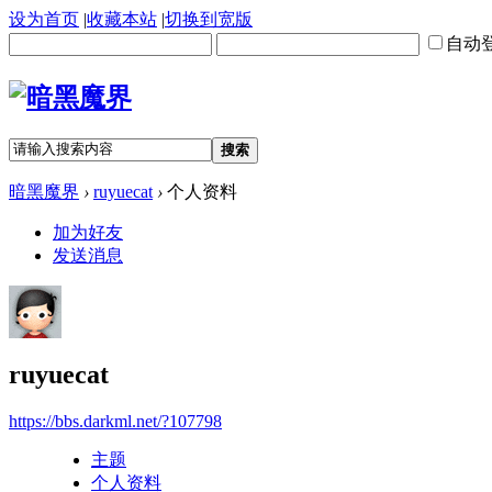
设为首页
|
收藏本站
|
切换到宽版
自动
搜索
暗黑魔界
›
ruyuecat
›
个人资料
加为好友
发送消息
ruyuecat
https://bbs.darkml.net/?107798
主题
个人资料